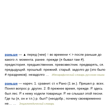
раньше
— ▲ перед (чем) ↑ во времени < > после раньше до
какого л. момента. ранее. прежде (я бывал там #).
предистория. предшественник. превозвестник. предварять, ся.
предыдущий. прошлый. прежний. старый. задолго до (это было
# праздников). незадолго …
Идеографический словарь русского языка
раньше
— нареч. 1. сравнит. ст. к Рано (1 зн.). Пришел р. всех.
Понял вопрос р. других. 2. В прежнее время, прежде. Р. здесь
был лес. Р. к нему ходили товарищи. Р. не слышал этой песни.
Где ты (я, он и т.п.) р. был? (неодобр.; почему своевременно
не… …
Энциклопедический словарь