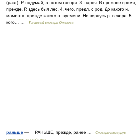
(разг.). Р. подумай, а потом говори. 3. нареч. В прежнее время,
прежде. Р. здесь был лес. 4. чего, предл. с род. До какого н.
момента, прежде какого н. времени. Не вернусь р. вечера. 5.
кого… …
Толковый словарь Ожегова
раньше
— РАНЬШЕ, прежде, ранее …
Словарь-тезаурус
синонимов русской речи