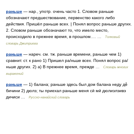
раньше
— нар., употр. очень часто 1. Словом раньше
обозначают предшествование, первенство какого либо
действия. Пришёл раньше всех. | Понял вопрос раньше других.
2. Словом раньше обозначают то, что имело место,
происходило в прежнее время, в прошлом.… …
Толковый
словарь Дмитриева
раньше
— нареч. см. тж. раньше времени, раньше чем 1)
сравнит. ст. к рано 1) Пришел ра/ньше всех. Понял вопрос ра/
ньше других. 2) а) В прежнее время, прежде …
Словарь многих
выражений
раньше
— 1) балана; раньше здесь был дом балана неду дё̄
бичини 2) дюлэ; ты приехал раньше меня сӣ мӣ дюлиэлэивэ
дичиси …
Русско-нанайский словарь