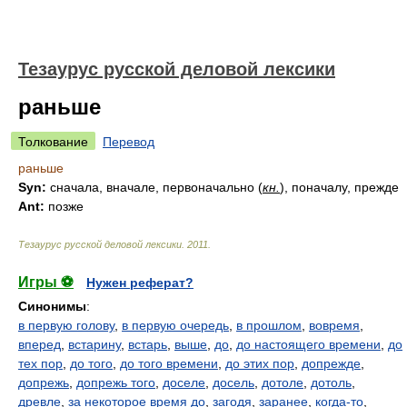
Тезаурус русской деловой лексики
раньше
Толкование
Перевод
раньше
Syn:
сначала, вначале, первоначально (
кн.
), поначалу, прежде
Ant:
позже
Тезаурус русской деловой лексики
.
2011
.
Игры ⚽
Нужен реферат?
Синонимы
:
в первую голову
,
в первую очередь
,
в прошлом
,
вовремя
,
вперед
,
встарину
,
встарь
,
выше
,
до
,
до настоящего времени
,
до
тех пор
,
до того
,
до того времени
,
до этих пор
,
допрежде
,
допрежь
,
допрежь того
,
доселе
,
досель
,
дотоле
,
дотоль
,
древле
,
за некоторое время до
,
загодя
,
заранее
,
когда-то
,