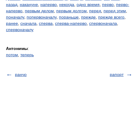
назад
,
накануне
,
наперво
,
некогда
,
одно время
,
перво
,
перво-
наперво
,
первым делом
,
первым долгом
,
перед
,
перед этим
,
поначалу
,
попервоначалу
,
пораньше
,
прежде
,
прежде всего
,
ранее
,
сначала
,
сперва
,
сперва-наперво
,
спервоначала
,
спервоначалу
Антонимы
:
потом
,
теперь
ранчо
рапорт